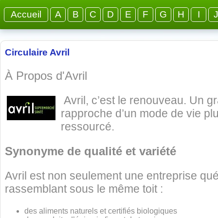
Accueil
A
B
C
D
E
F
G
H
I
Circulaire Avril
À Propos d'Avril
Avril, c’est le renouveau. Un g
rapproche d’un mode de vie plus s
ressourcé.
Synonyme de qualité et variété
Avril est non seulement une entreprise qu
rassemblant sous le même toit :
des aliments naturels et certifiés biologiques