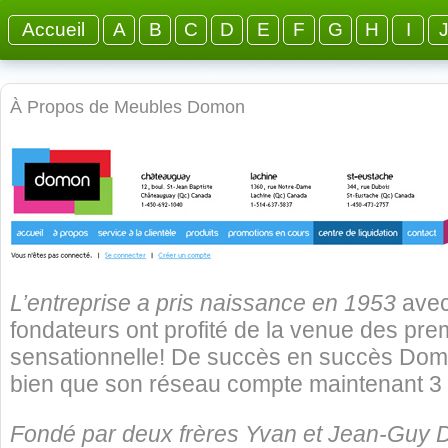
Accueil
A
B
C
D
E
F
G
H
I
À Propos de Meubles Domon
L’entreprise a pris naissance en 1953
avec
fondateurs ont profité de la venue des pre
sensationnelle! De succès en succès Domon
bien que son réseau compte maintenant 3 
Fondé par deux frères Yvan et Jean-Guy