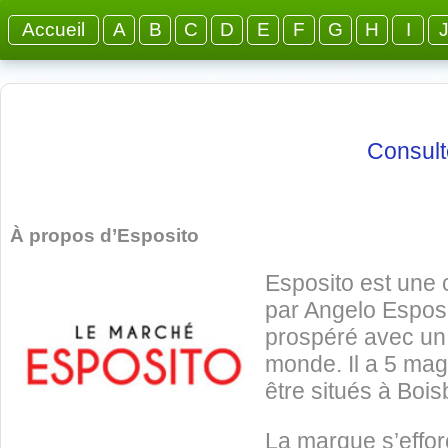
Accueil
A
B
C
D
E
F
G
H
I
Consulte
À propos d’Esposito
Esposito est une 
par Angelo Esposi
prospéré avec un 
monde. Il a 5 ma
être situés à Bois
La marque s’efforce